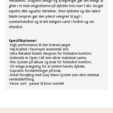
fleksibilitet. Dragtens design og aftegninger gør det muligt at
glide i et med omgivelserne på dybden hvis man f.eks. bruger
aspetto eller aguatto teknikker. 5mm tykkelse og den lækre
bløde neopren gør den yderst velegnet til jagt i
sommerhalvåret og til det køligere vand i foråret og om
efteråret.
Specifikationer:
·High performance til den kræsne jæger.
·Høj kvalitet i faconsyet anatomisk snit.
·Ultra fleksibel Elaskin Neopren for forbedret komfort.
·Inderside er Open Cell som sikrer maksimal varme.
·Flex System på albuer og knæ for forbedret komfort.
·3D-image prægning for at imitere havets dybder.
·Supratex forstærkninger på knæ.
·Ankel-forsejling med Easy Wave System som sikre minimal
vandudskiftning.
·Farve: sort - passer til brun overdel