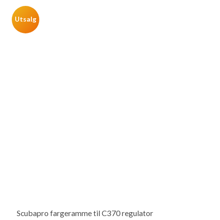
Utsalg
Scubapro fargeramme til C370 regulator