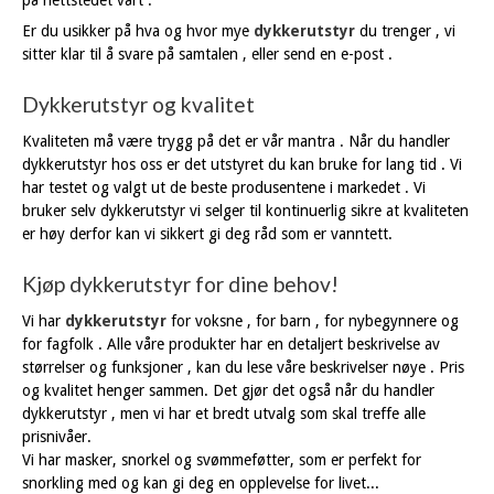
på nettstedet vårt .
Er du usikker på hva og hvor mye
dykkerutstyr
du trenger , vi
sitter klar til å svare på samtalen , eller send en e-post .
Dykkerutstyr og kvalitet
Kvaliteten må være trygg på det er vår mantra . Når du handler
dykkerutstyr hos oss er det utstyret du kan bruke for lang tid . Vi
har testet og valgt ut de beste produsentene i markedet . Vi
bruker selv dykkerutstyr vi selger til kontinuerlig sikre at kvaliteten
er høy derfor kan vi sikkert gi deg råd som er vanntett.
Kjøp dykkerutstyr for dine behov!
Vi har
dykkerutstyr
for voksne , for barn , for nybegynnere og
for fagfolk . Alle våre produkter har en detaljert beskrivelse av
størrelser og funksjoner , kan du lese våre beskrivelser nøye . Pris
og kvalitet henger sammen. Det gjør det også når du handler
dykkerutstyr , men vi har et bredt utvalg som skal treffe alle
prisnivåer.
Vi har masker, snorkel og svømmeføtter, som er perfekt for
snorkling med og kan gi deg en opplevelse for livet...