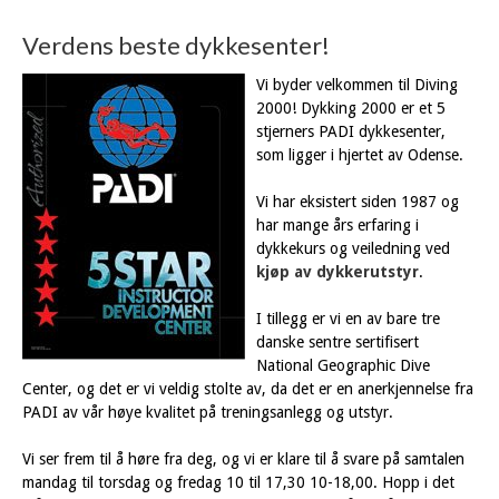
Verdens beste dykkesenter!
Vi byder velkommen til Diving
2000! Dykking 2000 er et 5
stjerners PADI dykkesenter,
som ligger i hjertet av Odense.
Vi har eksistert siden 1987 og
har mange års erfaring i
dykkekurs og veiledning ved
kjøp av dykkerutstyr
.
I tillegg er vi en av bare tre
danske sentre sertifisert
National Geographic Dive
Center, og det er vi veldig stolte av, da det er en anerkjennelse fra
PADI av vår høye kvalitet på treningsanlegg og utstyr.
Vi ser frem til å høre fra deg, og vi er klare til å svare på samtalen
mandag til torsdag og fredag 10 til 17,30 10-18,00. Hopp i det