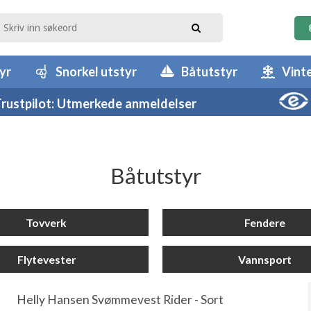
yr
Snorkel utstyr
Båtutstyr
Vint
rustpilot: Utmerkede anmeldelser
Båtutstyr
Tovverk
Fendere
Flytevester
Vannsport
Helly Hansen Svømmevest Rider - Sort