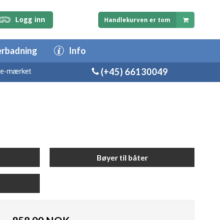
Logg inn
Handlekurven er tom
erbadning
Info
(+45) 66130049
Bøyer til båter