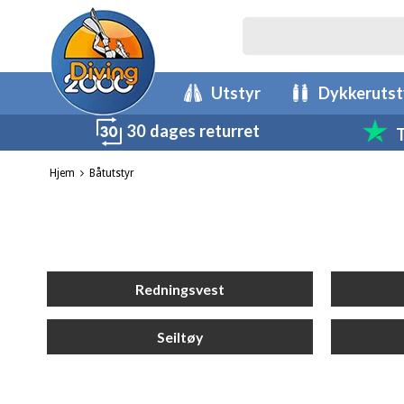
Utstyr
Dykkerutst
30 dages returret
T
Hjem
Båtutstyr
Redningsvest
Seiltøy