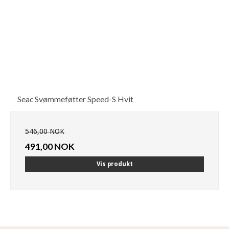
Seac Svømmeføtter Speed-S Hvit
546,00 NOK
491,00 NOK
Vis produkt