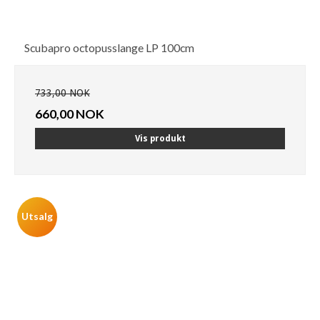
Scubapro octopusslange LP 100cm
733,00 NOK
660,00 NOK
Vis produkt
Utsalg