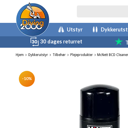
Utstyr
Dykkerutst
30 dages returret
T
Hjem
Dykkerutstyr
Tilbehør
Plejeprodukter
McNett BCD Cleane
-10%