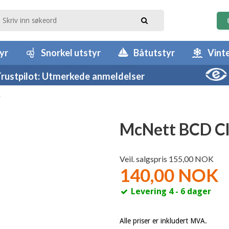
yr
Snorkel utstyr
Båtutstyr
Vint
rustpilot: Utmerkede anmeldelser
r
McNett BCD C
Veil. salgspris 155,00 NOK
140,00 NOK
Levering 4 - 6 dager
Alle priser er inkludert MVA.