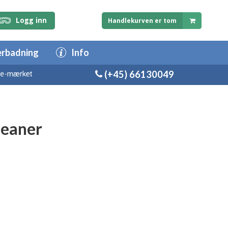
Logg inn
Handlekurven er tom
erbadning
Info
(+45) 66130049
leaner