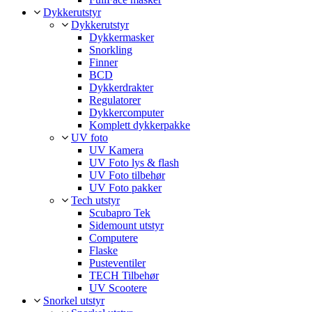
Dykkerutstyr
Dykkerutstyr
Dykkermasker
Snorkling
Finner
BCD
Dykkerdrakter
Regulatorer
Dykkercomputer
Komplett dykkerpakke
UV foto
UV Kamera
UV Foto lys & flash
UV Foto tilbehør
UV Foto pakker
Tech utstyr
Scubapro Tek
Sidemount utstyr
Computere
Flaske
Pusteventiler
TECH Tilbehør
UV Scootere
Snorkel utstyr