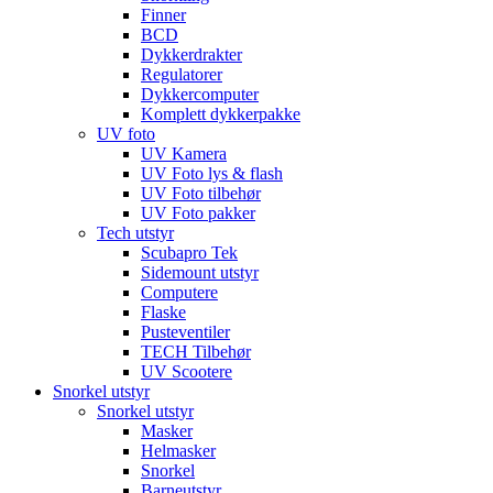
Finner
BCD
Dykkerdrakter
Regulatorer
Dykkercomputer
Komplett dykkerpakke
UV foto
UV Kamera
UV Foto lys & flash
UV Foto tilbehør
UV Foto pakker
Tech utstyr
Scubapro Tek
Sidemount utstyr
Computere
Flaske
Pusteventiler
TECH Tilbehør
UV Scootere
Snorkel utstyr
Snorkel utstyr
Masker
Helmasker
Snorkel
Barneutstyr