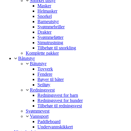
Snorkel utstyr
Masker
Helmasker
Snorkel
Barneutstyr
Svømmebriller
Drakter
Svømmeføtter
Simutrustning
Tilbehør til snorkling
Komplette pakker
Båtutstyr
Båtutstyr
Tovverk
Fendere
Bøyer til båter
Seiltøy
Redningsvest
Redningsvest for barn
Redningsvest for hunder
Tilbehør til redningsvest
Svømmevest
Vannsport
Paddleboard
Undervannskikkert