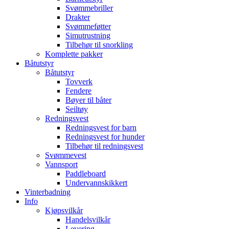
Svømmebriller
Drakter
Svømmeføtter
Simutrustning
Tilbehør til snorkling
Komplette pakker
Båtutstyr
Båtutstyr
Tovverk
Fendere
Bøyer til båter
Seiltøy
Redningsvest
Redningsvest for barn
Redningsvest for hunder
Tilbehør til redningsvest
Svømmevest
Vannsport
Paddleboard
Undervannskikkert
Vinterbadning
Info
Kjøpsvilkår
Handelsvilkår
Levering