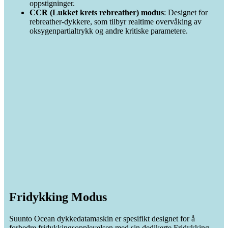
oppstigninger.
CCR (Lukket krets rebreather) modus
: Designet for
rebreather-dykkere, som tilbyr realtime overvåking av
oksygenpartialtrykk og andre kritiske parametere.
Fridykking Modus
Suunto Ocean dykkedatamaskin er spesifikt designet for å
forbedre fridykkingsopplevelsen med sin dedikerte Fridykking