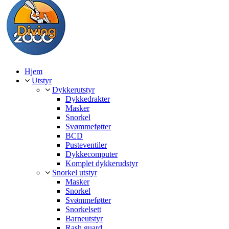
Hjem
Utstyr
Dykkerutstyr
Dykkedrakter
Masker
Snorkel
Svømmeføtter
BCD
Pusteventiler
Dykkecomputer
Komplet dykkerudstyr
Snorkel utstyr
Masker
Snorkel
Svømmeføtter
Snorkelsett
Barneutstyr
Rash guard