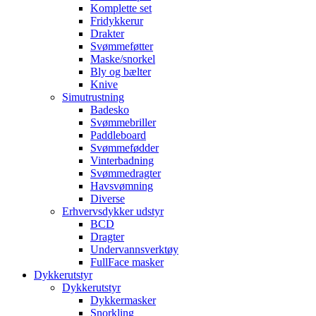
Komplette set
Fridykkerur
Drakter
Svømmeføtter
Maske/snorkel
Bly og bælter
Knive
Simutrustning
Badesko
Svømmebriller
Paddleboard
Svømmefødder
Vinterbadning
Svømmedragter
Havsvømning
Diverse
Erhvervsdykker udstyr
BCD
Dragter
Undervannsverktøy
FullFace masker
Dykkerutstyr
Dykkerutstyr
Dykkermasker
Snorkling