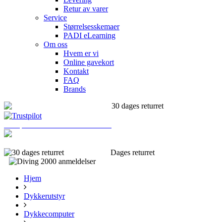
Retur av varer
Service
Størrelsesskemaer
PADI eLearning
Om oss
Hvem er vi
Online gavekort
Kontakt
FAQ
Brands
30 dages returret
Trustpilot: Utmerkede anmeldelser
(+45) 66130049
Dages returret
Kjapp levering
Hjem
Dykkerutstyr
Dykkecomputer