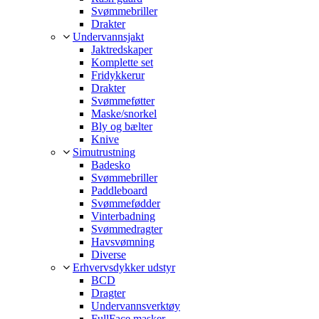
Svømmebriller
Drakter
Undervannsjakt
Jaktredskaper
Komplette set
Fridykkerur
Drakter
Svømmeføtter
Maske/snorkel
Bly og bælter
Knive
Simutrustning
Badesko
Svømmebriller
Paddleboard
Svømmefødder
Vinterbadning
Svømmedragter
Havsvømning
Diverse
Erhvervsdykker udstyr
BCD
Dragter
Undervannsverktøy
FullFace masker