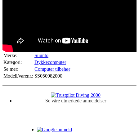
Merke:
Suunto
Kategori:
Dykkecomputer
Se mer:
Computer tilbehør
Modell/varenr.:
SS050982000
Se våre utmerkede anmeldelser