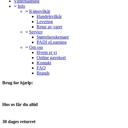
Vinterbadning
Info
Kjøpsvilkår
Handelsvilkår
Levering
Retur av varer
Service
Størrelsesskemaer
PADI eLearning
Om oss
Hvem er vi
Online gavekort
Kontakt
FAQ
Brands
Brug for hjælp:
Telefon:
66130049
E-mail:
info@diving2000.dk
Hos os får du altid
Hurtig levering
Service med et smil
30 dages returret