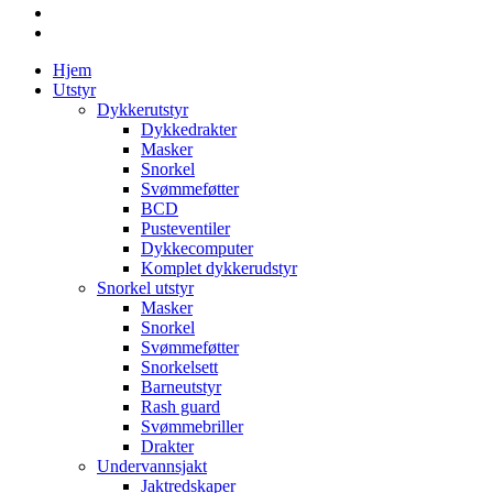
Hjem
Utstyr
Dykkerutstyr
Dykkedrakter
Masker
Snorkel
Svømmeføtter
BCD
Pusteventiler
Dykkecomputer
Komplet dykkerudstyr
Snorkel utstyr
Masker
Snorkel
Svømmeføtter
Snorkelsett
Barneutstyr
Rash guard
Svømmebriller
Drakter
Undervannsjakt
Jaktredskaper